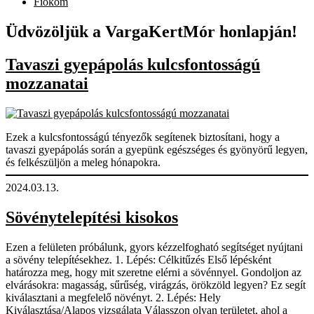
Fiókom
Üdvözöljük a VargaKertMór honlapján!
Tavaszi gyepápolás kulcsfontosságú
mozzanatai
Ezek a kulcsfontosságú tényezők segítenek biztosítani, hogy a
tavaszi gyepápolás során a gyepünk egészséges és gyönyörű legyen,
és felkészüljön a meleg hónapokra.
2024.03.13.
Sövénytelepítési kisokos
Ezen a felületen próbálunk, gyors kézzelfogható segítséget nyújtani
a sövény telepítésekhez. 1. Lépés: Célkitűzés Első lépésként
határozza meg, hogy mit szeretne elérni a sövénnyel. Gondoljon az
elvárásokra: magasság, sűrűség, virágzás, örökzöld legyen? Ez segít
kiválasztani a megfelelő növényt. 2. Lépés: Hely
Kiválasztása/Alapos vizsgálata Válasszon olyan területet, ahol a